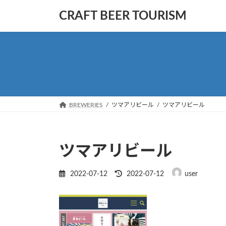
コ
ナ
CRAFT BEER TOURISM
ン
ビ
テ
ゲ
ン
ー
ツ
シ
へ
ョ
ス
ン
キ
に
ッ
移
BREWERIES
ツマアリビール
ツマアリビール
プ
動
ツマアリビール
最
2022-07-12
2022-07-12
user
終
更
新
日
時