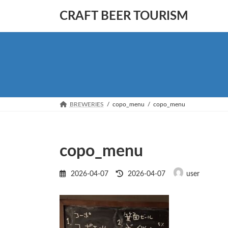
コ
ナ
CRAFT BEER TOURISM
ン
ビ
テ
ゲ
ン
ー
ツ
シ
へ
ョ
ス
ン
キ
に
ッ
移
BREWERIES
copo_menu
copo_menu
プ
動
copo_menu
最
2026-04-07
2026-04-07
user
終
更
新
日
時