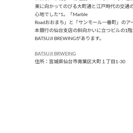
日
東に向かってのびる大町通と江戸時代の交通
時
心地でした*1。「Marble
:
Roadおおまち」と「サンモール一番町」の
本銀行の仙台支店の斜向かいに立つビルの1階が「CRO
BATSUJI BREWINGがあります。
BATSUJI BRWEING
住所：宮城県仙台市青葉区大町１丁目1-30