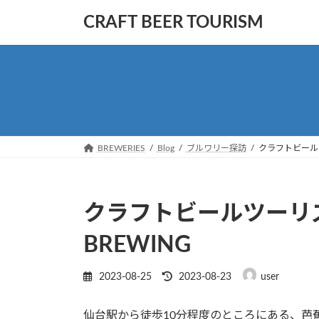
コ
ナ
CRAFT BEER TOURISM
ン
ビ
テ
ゲ
ン
ー
ツ
シ
へ
ョ
ス
ン
キ
に
ッ
移
BREWERIES
Blog
ブルワリー探訪
クラフトビールツー
プ
動
クラフトビールツーリズム
BREWING
最
2023-08-25
2023-08-23
user
終
更
仙台駅から徒歩10分程度のところにある、芭
新