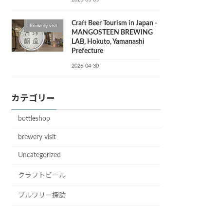
Craft Beer Tourism in Japan -
brewery visit
MANGOSTEEN BREWING
LAB, Hokuto, Yamanashi
Prefecture
2026-04-30
カテゴリー
bottleshop
brewery visit
Uncategorized
クラフトビール
ブルワリー探訪