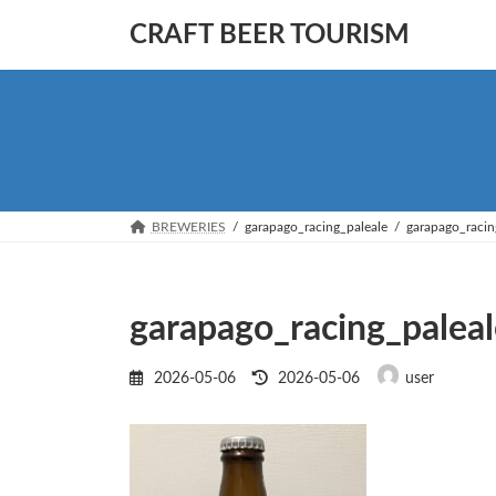
コ
ナ
CRAFT BEER TOURISM
ン
ビ
テ
ゲ
ン
ー
ツ
シ
へ
ョ
ス
ン
キ
に
ッ
移
BREWERIES
garapago_racing_paleale
garapago_racin
プ
動
garapago_racing_paleal
最
2026-05-06
2026-05-06
user
終
更
新
日
時