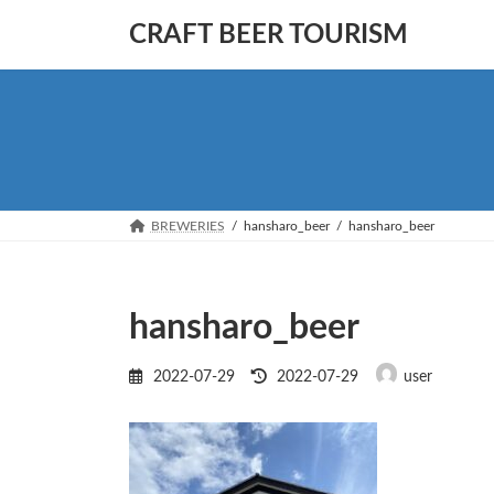
コ
ナ
CRAFT BEER TOURISM
ン
ビ
テ
ゲ
ン
ー
ツ
シ
へ
ョ
ス
ン
キ
に
ッ
移
BREWERIES
hansharo_beer
hansharo_beer
プ
動
hansharo_beer
最
2022-07-29
2022-07-29
user
終
更
新
日
時