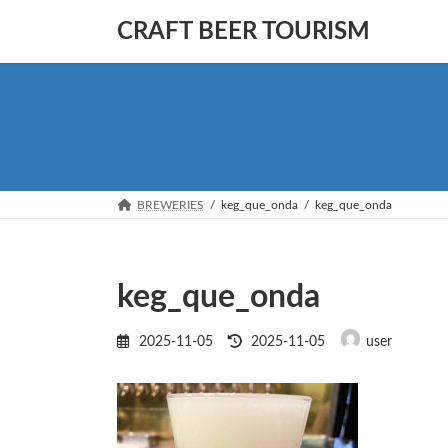
コ
ナ
CRAFT BEER TOURISM
ン
ビ
テ
ゲ
ン
ー
ツ
シ
へ
ョ
ス
ン
キ
に
ッ
移
BREWERIES
keg_que_onda
keg_que_onda
プ
動
keg_que_onda
最
2025-11-05
2025-11-05
user
終
更
新
日
時