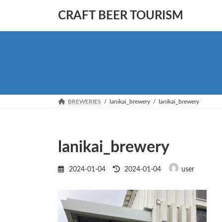
コ
ナ
CRAFT BEER TOURISM
ン
ビ
テ
ゲ
ン
ー
ツ
シ
へ
ョ
ス
ン
キ
に
ッ
移
BREWERIES
lanikai_brewery
lanikai_brewery
プ
動
lanikai_brewery
最
2024-01-04
2024-01-04
user
終
更
新
日
時