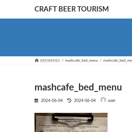
コ
ナ
CRAFT BEER TOURISM
ン
ビ
テ
ゲ
ン
ー
ツ
シ
へ
ョ
ス
ン
キ
に
ッ
移
BREWERIES
mashcafe_bed_menu
mashcafe_bed_m
プ
動
mashcafe_bed_menu
最
2024-06-04
2024-06-04
user
終
更
新
日
時