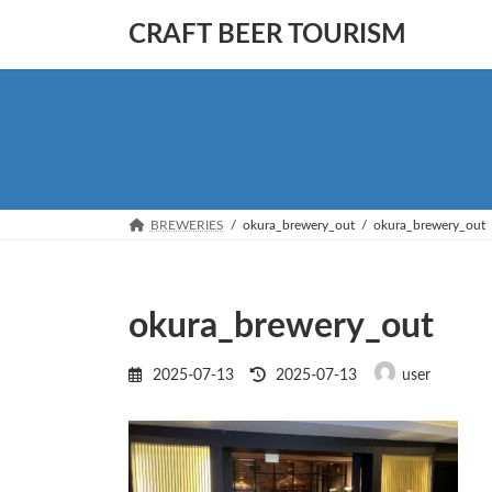
コ
ナ
CRAFT BEER TOURISM
ン
ビ
テ
ゲ
ン
ー
ツ
シ
へ
ョ
ス
ン
キ
に
ッ
移
BREWERIES
okura_brewery_out
okura_brewery_out
プ
動
okura_brewery_out
最
2025-07-13
2025-07-13
user
終
更
新
日
時