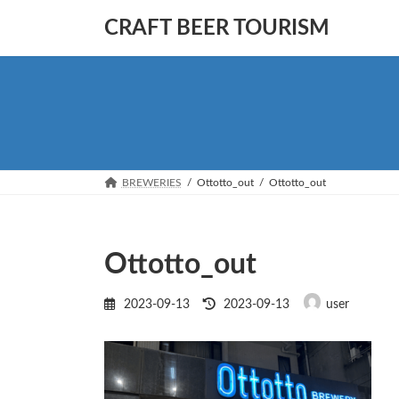
コ
ナ
CRAFT BEER TOURISM
ン
ビ
テ
ゲ
ン
ー
ツ
シ
へ
ョ
ス
ン
キ
に
ッ
移
BREWERIES
Ottotto_out
Ottotto_out
プ
動
Ottotto_out
最
2023-09-13
2023-09-13
user
終
更
新
日
時