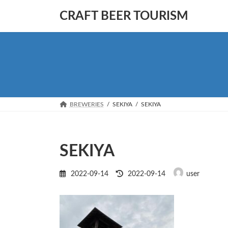
コ
ナ
CRAFT BEER TOURISM
ン
ビ
テ
ゲ
ン
ー
ツ
シ
へ
ョ
ス
ン
キ
に
ッ
移
BREWERIES
SEKIYA
SEKIYA
プ
動
SEKIYA
最
2022-09-14
2022-09-14
user
終
更
新
日
時