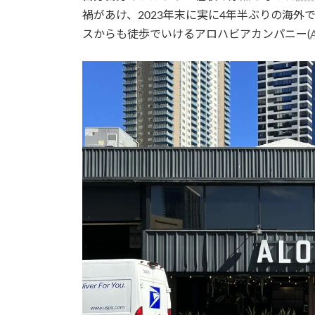
日
禍があけ、2023年末に実に4年半ぶりの海
時
スからも徒歩でいけるアロハビアカンパニー(
: