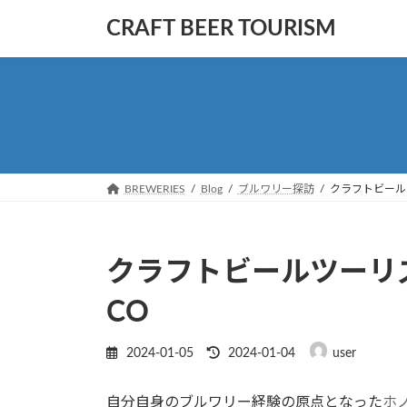
コ
ナ
CRAFT BEER TOURISM
ン
ビ
テ
ゲ
ン
ー
ツ
シ
へ
ョ
ス
ン
キ
に
ッ
移
BREWERIES
Blog
ブルワリー探訪
クラフトビールツー
プ
動
クラフトビールツーリズム
CO
最
2024-01-05
2024-01-04
user
終
更
自分自身のブルワリー経験の原点となった
ホ
新