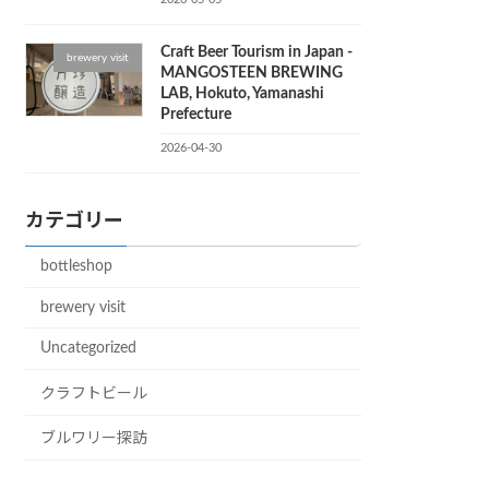
Craft Beer Tourism in Japan -
brewery visit
MANGOSTEEN BREWING
LAB, Hokuto, Yamanashi
Prefecture
2026-04-30
カテゴリー
bottleshop
brewery visit
Uncategorized
クラフトビール
ブルワリー探訪