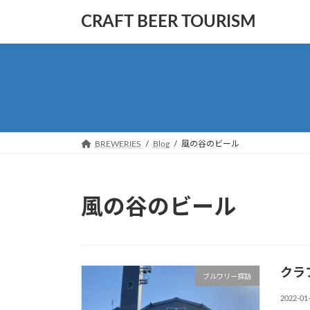
コ
ナ
CRAFT BEER TOURISM
ン
ビ
テ
ゲ
ン
ー
ツ
シ
へ
ョ
ス
ン
キ
に
ッ
移
BREWERIES
Blog
風の谷のビール
プ
動
風の谷のビール
クラ
ブルワリー探訪
2022-01