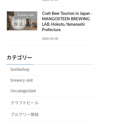
Craft Beer Tourism in Japan -
brewery visit
MANGOSTEEN BREWING
LAB, Hokuto, Yamanashi
Prefecture
2026-04-30
カテゴリー
bottleshop
brewery visit
Uncategorized
クラフトビール
ブルワリー探訪