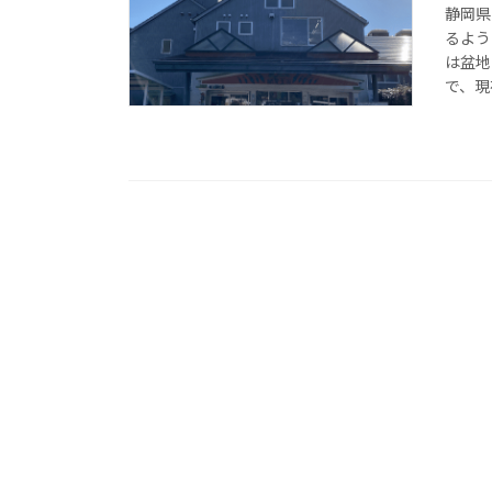
静岡県
るよう
は盆地
で、現