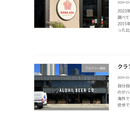
2024-03
202
調べて
201
った比較
クラフ
ブルワリー探訪
2024-01
自分自
のがハ
海外で
徒歩で