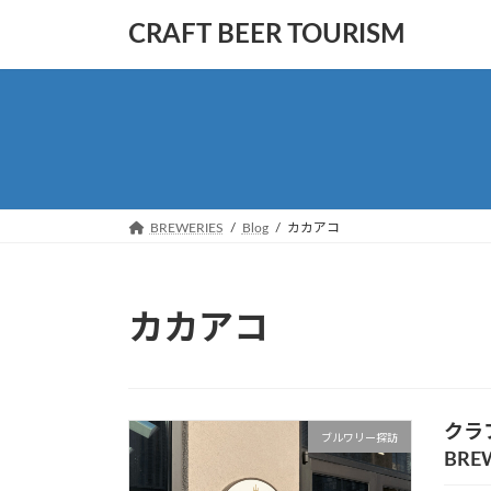
コ
ナ
CRAFT BEER TOURISM
ン
ビ
テ
ゲ
ン
ー
ツ
シ
へ
ョ
ス
ン
キ
に
ッ
移
BREWERIES
Blog
カカアコ
プ
動
カカアコ
クラ
ブルワリー探訪
BRE