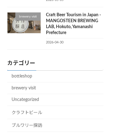
Craft Beer Tourism in Japan -
brewery visit
MANGOSTEEN BREWING
LAB, Hokuto, Yamanashi
Prefecture
2026-04-30
カテゴリー
bottleshop
brewery visit
Uncategorized
クラフトビール
ブルワリー探訪